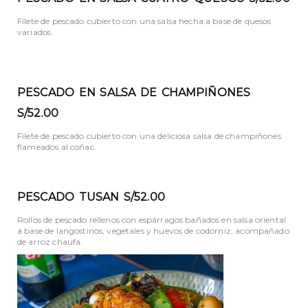
Filete de pescado cubierto con una salsa hecha a base de quesos
variados.
PESCADO EN SALSA DE CHAMPIÑONES
S/52.00
Filete de pescado cubierto con una deliciosa salsa de champiñones
flameados al coñac.
PESCADO TUSAN S/52.00
Rollos de pescado rellenos con espárragos bañados en salsa oriental
a base de langostinos, vegetales y huevos de codorniz, acompañado
de arroz chaufa.